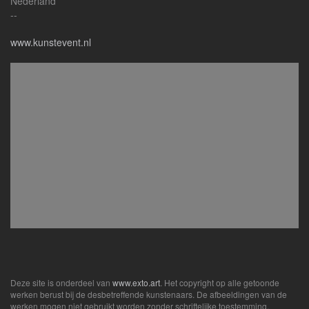
Nederland
--
www.kunstevent.nl
Deze site is onderdeel van
www.exto.art
. Het copyright op alle getoonde
werken berust bij de desbetreffende kunstenaars. De afbeeldingen van de
werken mogen niet gebruikt worden zonder schriftelijke toestemming.