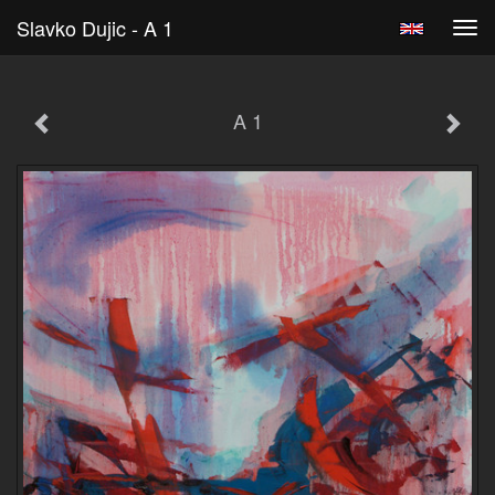
Slavko Dujic - A 1
Tog
navi
A 1