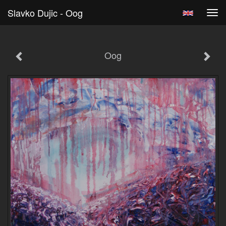
Slavko Dujic - Oog
Tog
navi
Oog