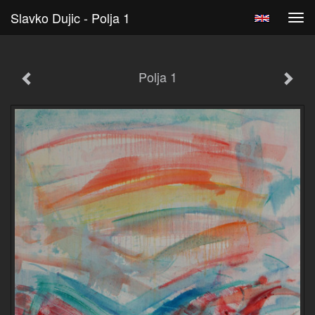
Slavko Dujic - Polja 1
Tog
navi
Polja 1