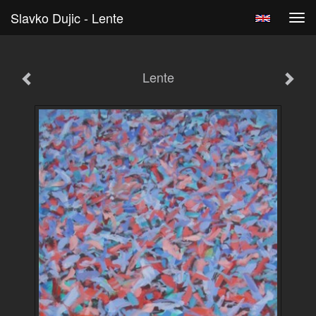
Slavko Dujic - Lente
Tog
navi
Lente