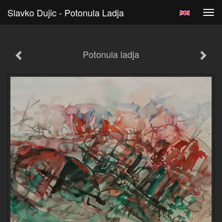
Slavko Dujic - Potonula Ladja
Tog
navi
Potonula ladja