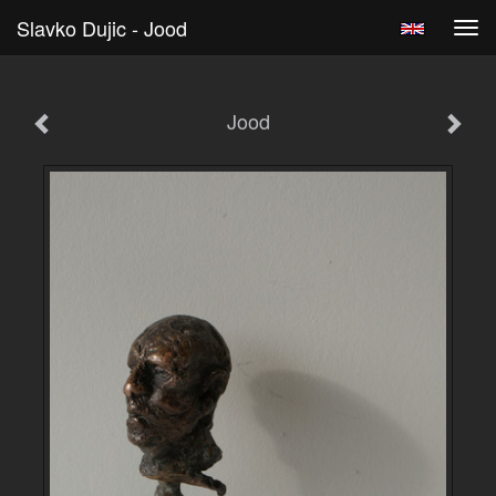
Slavko Dujic - Jood
Tog
navi
Jood